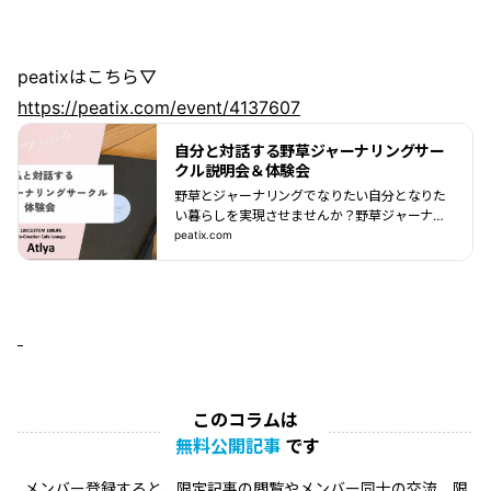
peatixはこちら▽
https://peatix.com/event/4137607
自分と対話する野草ジャーナリングサー
クル説明会＆体験会
野草とジャーナリングでなりたい自分となりた
い暮らしを実現させませんか？野草ジャーナリ
ングサークルが10月からスタートします。それ
peatix.com
にあたりスタートメンバーを募集します。&nb
s... powered by Peatix : More than a ticket.
このコラムは
無料公開記事
です
メンバー登録すると、限定記事の閲覧やメンバー同士の交流、限