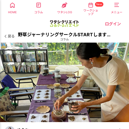
New
ワークショ
HOME
コラム
ワタシLOG
メニュー
ップ
ログイン
野草ジャーナリングサークルSTARTします！
戻る
コラム