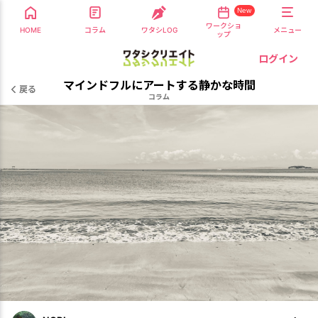
New
ワークショ
HOME
コラム
ワタシLOG
メニュー
ップ
ログイン
マインドフルにアートする静かな時間
戻る
コラム