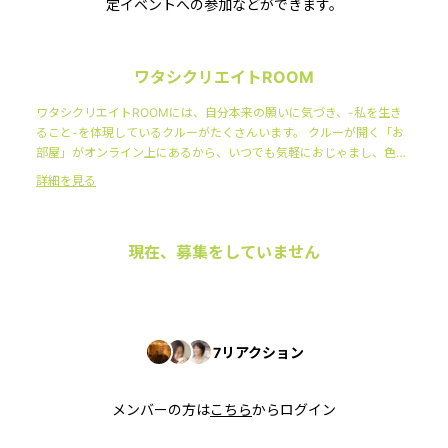
定イベントへの参加などができます。
ワタシクリエイトROOM
ワタシクリエイトROOMには、自分本来の願いに気づき、-私を生き
ること-を体現しているクルーがたくさんいます。 クルーが開く「お
部屋」がオンライン上にあるから、いつでも気軽におじゃまし、色ん
な人の-ワタシを生きる-ノウハウにふれることができます。 そんな日
詳細を見る
常を過ごしていると、あなたも主体的にワタシを楽しみ、みんなとと
もにワタシに気づき・ワタシを築くことになるのです。
現在、募集をしていません
7
リアクション
メンバーの方は
こちら
からログイン