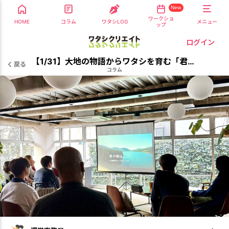
New
ワークショ
HOME
コラム
ワタシLOG
メニュー
ップ
ログイン
【1/31】大地の物語からワタシを育む「君の根は。」上映・対話会
戻る
コラム