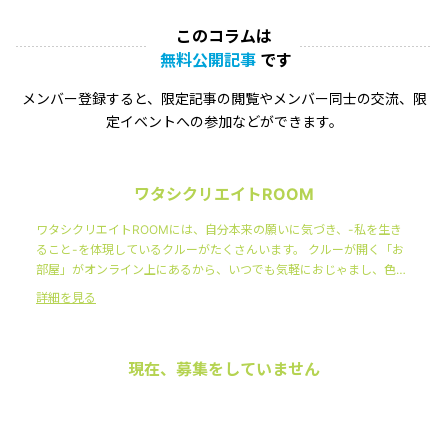
このコラムは
無料公開記事
です
メンバー登録すると、限定記事の閲覧やメンバー同士の交流、限
定イベントへの参加などができます。
ワタシクリエイトROOM
ワタシクリエイトROOMには、自分本来の願いに気づき、-私を生き
ること-を体現しているクルーがたくさんいます。 クルーが開く「お
部屋」がオンライン上にあるから、いつでも気軽におじゃまし、色ん
な人の-ワタシを生きる-ノウハウにふれることができます。 そんな日
詳細を見る
常を過ごしていると、あなたも主体的にワタシを楽しみ、みんなとと
もにワタシに気づき・ワタシを築くことになるのです。
現在、募集をしていません