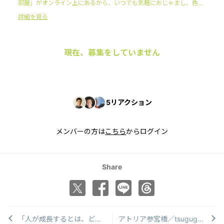
部屋」がオンライン上にあるから、いつでも気軽におじゃまし、色ん
な人の-ワタシを生きる-ノウハウにふれることができます。 そんな日
詳細を見る
常を過ごしていると、あなたも主体的にワタシを楽しみ、みんなとと
もにワタシに気づき・ワタシを築くことになるのです。
現在、募集をしていません
5
リアクション
メンバーの方は
こちら
からログイン
Share
「人が成長するとは、どういうことか」
アトリア参宮橋／tsugugoto cafeがCMに登場！