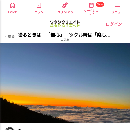
New
ワークショ
HOME
コラム
ワタシLOG
メニュー
ップ
ログイン
撮るときは 「無心」 ツクル時は「楽しみ」
戻る
コラム