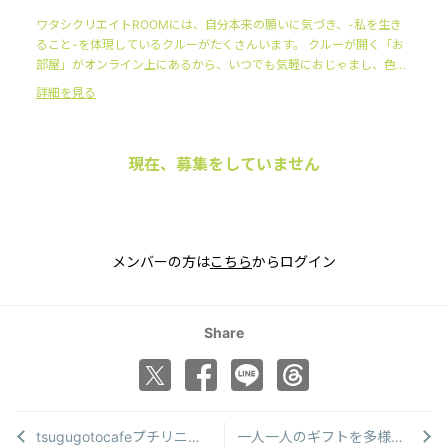
ワタシクリエイトROOMには、自分本来の願いに気づき、-私を生き
ること-を体現しているクルーがたくさんいます。 クルーが開く「お
部屋」がオンライン上にあるから、いつでも気軽におじゃまし、色ん
な人の-ワタシを生きる-ノウハウにふれることができます。 そんな日
詳細を見る
常を過ごしていると、あなたも主体的にワタシを楽しみ、みんなとと
もにワタシに気づき・ワタシを築くことになるのです。
現在、募集をしていません
メンバーの方は
こちら
からログイン
Share
tsugugotocafeプチリニューアル
一人一人のギフトを多様な眼差しで見守るアトリエアトリア