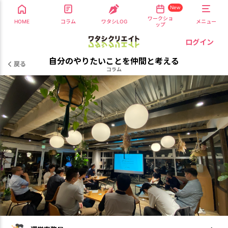
New
ワークショ
HOME
コラム
ワタシLOG
メニュー
ップ
ログイン
自分のやりたいことを仲間と考える
戻る
コラム