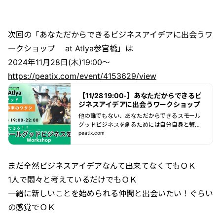
次回の「あなただからできるビジネスアイデアに出会うワ
ークショップ at Atlya参宮橋」は
2024年11月28日(木)19:00～
https://peatix.com/event/4153629/view
【11/28 19:00-】あなただからできるビ
ジネスアイデアに出会うワークショップ
他の誰でもない、あなただからできるスモール
グッドビジネスを創るためには自分自身と繋が
る体験が大事だと気付きました。アトリア&time
peatix.com
s;Fukusenを一気通貫で体験できる、特別な... p
owered by Peatix : More than a ticket.
まだ全然ビジネスアイデアなんて出来てなくてもＯＫ
1人で悶々と考えているだけでもＯＫ
一緒に新しいことを始められる仲間と出会いたい！ぐらい
の感覚でＯＫ