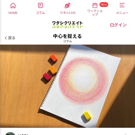
New
ワークショ
HOME
コラム
ワタシLOG
メニュー
ップ
ログイン
中心を捉える
戻る
コラム