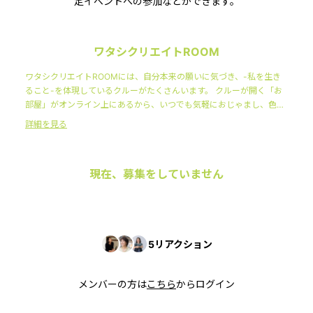
定イベントへの参加などができます。
ワタシクリエイトROOM
ワタシクリエイトROOMには、自分本来の願いに気づき、-私を生き
ること-を体現しているクルーがたくさんいます。 クルーが開く「お
部屋」がオンライン上にあるから、いつでも気軽におじゃまし、色ん
な人の-ワタシを生きる-ノウハウにふれることができます。 そんな日
詳細を見る
常を過ごしていると、あなたも主体的にワタシを楽しみ、みんなとと
もにワタシに気づき・ワタシを築くことになるのです。
現在、募集をしていません
5
リアクション
メンバーの方は
こちら
からログイン