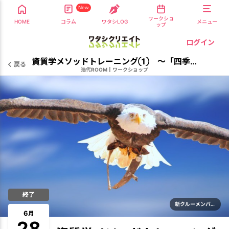
New
ワークショ
HOME
コラム
ワタシLOG
メニュー
ップ
ログイン
資質学メソッドトレーニング① 〜「四季の宝」意識エネルギーから観る〜
戻る
浩代ROOM
|
ワークショップ
終了
新クルーメンバー歓迎
6
月
28