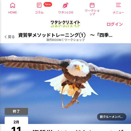
New
ワークショ
HOME
コラム
ワタシLOG
メニュー
ップ
ログイン
資質学メソッドトレーニング① 〜「四季の宝」意識エネルギーから観る〜
戻る
浩代ROOM
|
ワークショップ
終了
新クルーメンバー歓迎
2
月
11