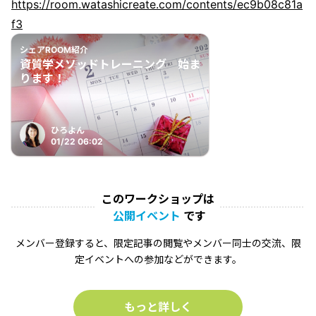
https://room.watashicreate.com/contents/ec9b08c81a
f3
シェアROOM紹介
資質学メソッドトレーニング 始ま
ります！
ひろよん
01/22 06:02
このワークショップは
公開イベント
です
メンバー登録すると、限定記事の閲覧やメンバー同士の交流、限
定イベントへの参加などができます。
もっと詳しく