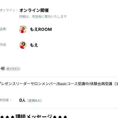
オンライン開催
オンライン：
詳細は、参加後に案内いたします
もえROOM
主催:
もえ
作成:
一般
オンライン
プレゼンスリーダーサロンメンバー/Basicコース受講中/体験会再受講（
0
参加者：
人
（定員6人）
🔸🔸🔸講師メッセージ🔸🔸🔸