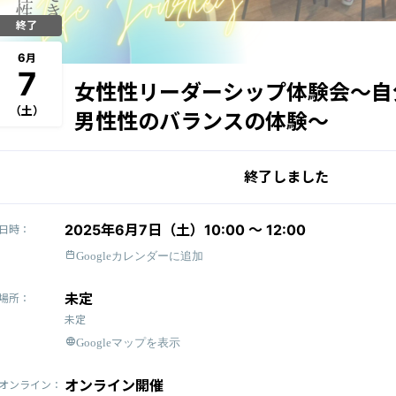
終了
6
月
7
女性性リーダーシップ体験会〜自
（土）
男性性のバランスの体験〜
終了しました
2025年6月7日（土）10:00 〜 12:00
日時：
Googleカレンダーに追加
未定
場所：
未定
Googleマップを表示
オンライン開催
オンライン：