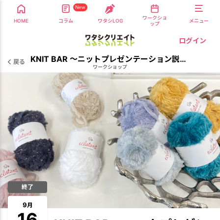
New
ワークショ
HOME
コラム
ワタシLOG
メニュー
ップ
ログイン
KNIT BAR 〜ニットプレゼンテーション説明会〜
戻る
ワークショップ
終了
9
月
16