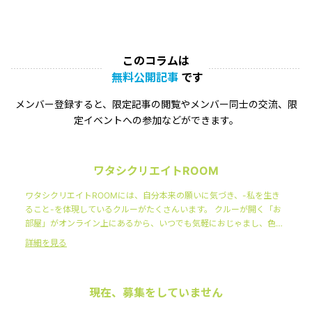
このコラムは
無料公開記事
です
メンバー登録すると、限定記事の閲覧やメンバー同士の交流、限
定イベントへの参加などができます。
ワタシクリエイトROOM
ワタシクリエイトROOMには、自分本来の願いに気づき、-私を生き
ること-を体現しているクルーがたくさんいます。 クルーが開く「お
部屋」がオンライン上にあるから、いつでも気軽におじゃまし、色ん
な人の-ワタシを生きる-ノウハウにふれることができます。 そんな日
詳細を見る
常を過ごしていると、あなたも主体的にワタシを楽しみ、みんなとと
もにワタシに気づき・ワタシを築くことになるのです。
現在、募集をしていません