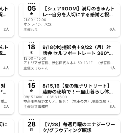
12月
05
んト
【シェアROOM】満月のきゅんト
祝福
レ〜自分を大切にする感謝と祝福
金
21:00 - 22:00
の習慣〜
オンライン、未定
2人
6人
主催
もえ
終了
事前決済
9月
18
んト
9/18(木)撮影会＋9/22（月）対
祝福
話会 セルフポートレート 360°ワ
木
13:00 - 15:00
タシ 体験会
アトリア参宮橋、渋谷区代々木4-50-13 1F （参宮橋駅徒歩3分）
4人
1人
主催
スミちゃん
終了
前決済
事前決済
8月
15
）対
8/15,16【夏の親子リトリート】
°ワ
藤野の秘境で！〜里山暮らし体
金
08/15 14:00 - 08/16 16:00
験〜ひんやり沢遊びとジビエ解体
アトリア参宮橋、渋谷区代々木4-50-13 1F （参宮橋駅徒歩3分）
神奈川県藤野エリア、集合：（電車の方）JR藤野駅（自家用車の方）旅館 陣渓園 (相模原市緑区吉野1848)
体験！
2人
8人
主催
運営事務局
終了
7月
28
切に
【7/28】毎週月曜のエナジーワー
ク/グラウディング瞑想
月