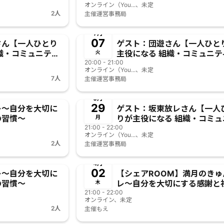
オンライン（You...、未定
挑戦】
2人
主催
運営事務局
終了
7月
07
さん【一人ひとり
ゲスト：団遊さん【一人ひと
織・コミュニティ
主役になる 組織・コミュニテ
火
か？アトリアの挑
20:00 - 21:00
実現可能なのか？アトリアの
オンライン（You...、未定
戦】
7人
主催
運営事務局
終了
6月
29
レ〜自分を大切に
ゲスト：坂東放レさん【一人
の習慣〜
りが主役になる 組織・コミュ
月
21:00 - 22:00
ィは 実現可能なのか？アトリ
オンライン（You...、未定
挑戦】
2人
主催
運営事務局
終了
4月
02
レ〜自分を大切に
【シェアROOM】満月のきゅ
の習慣〜
レ〜自分を大切にする感謝と
木
21:00 - 22:00
の習慣〜
オンライン、未定
2人
主催
もえ
終了