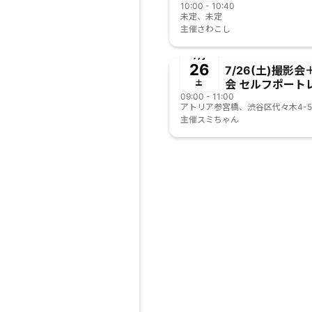
10:00 - 10:40
未定、未定
主催
さわこし
終了
7月
26
7/26(土)撮影
会 セルフポートレ
土
09:00 - 11:00
シ 体験会
主催
スミちゃん