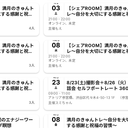
1月
03
】満月のきゅんト
【シェアROOM】満月のきゅ
にする感謝と祝福
レ〜自分を大切にする感謝と
土
21:00 - 22:00
の習慣〜
オンライン、未定
4人
主催
もえ
終了
10月
08
】満月のきゅんト
【シェアROOM】満月のきゅ
にする感謝と祝福
レ〜自分を大切にする感謝と
水
21:00 - 22:00
の習慣〜
オンライン、未定
3人
主催
もえ
終了
事
8月
23
】満月のきゅんト
8/23(土)撮影会＋8/26（火
にする感謝と祝福
話会 セルフポートレート 360
土
09:00 - 11:00
タシ 体験会
3人
主催
スミちゃん
終了
8月
08
月曜のエナジーワー
満月のきゅんトレ〜自分を大
グ瞑想
する感謝と祝福の習慣〜
金