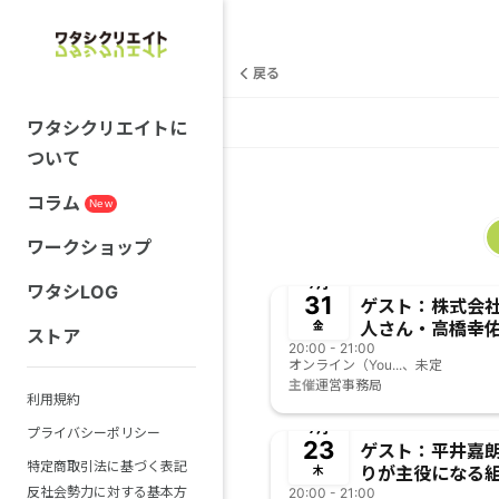
戻る
ワタシクリエイトに
ついて
コラム
New
ワークショップ
終了
7月
ワタシLOG
31
ゲスト：株式会社No
人さん・高橋幸
金
ストア
20:00 - 21:00
さん【一人ひとり
オンライン（You...、未定
織・コミュニティ
主催
運営事務局
か？アトリアの
利用規約
終了
7月
プライバシーポリシー
23
ゲスト：平井嘉
特定商取引法に基づく表記
りが主役になる
木
反社会勢力に対する基本方
20:00 - 21:00
ィは実現可能な