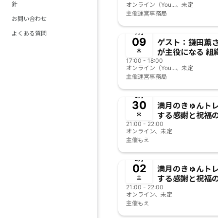
針
オンライン（You...、未定
挑戦】
主催
運営事務局
お問い合わせ
終了
7月
よくある質問
09
ゲスト：鎌田薫
が主役になる 組
木
17:00 - 18:00
は 実現可能なの
オンライン（You...、未定
戦】
主催
運営事務局
終了
6月
30
満月のきゅんト
する感謝と祝福
火
21:00 - 22:00
オンライン、未定
主催
もえ
終了
5月
02
満月のきゅんト
する感謝と祝福
土
21:00 - 22:00
オンライン、未定
主催
もえ
終了