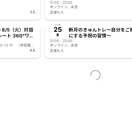
21:00 - 22:00
オンライン、未定
3人
主催
もえ
終了
事前決済
7月
25
会＋8/5（火）対話
新月のきゅんトレ〜自分をご
ート 360°ワタ
にする予祝の習慣〜
金
21:00 - 22:00
アトリア参宮橋、渋谷区代々木4-50-13 1F （参宮橋駅徒歩3分）
オンライン、未定
6人
主催
もえ