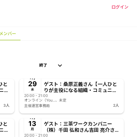
ログイン
メンバー
終了
7月
29
ひと
ゲスト：桑原正義さん【一人ひと
ニテ
りが主役になる組織・コミュニテ
水
アの
20:00 - 21:00
ィは実現可能なのか？アトリアの
オンライン（You...、未定
挑戦】 Atlya参宮橋
3人
2人
主催
運営事務局
終了
7月
13
ひと
ゲスト：三茶ワークカンパニー
ニテ
（株）千田 弘和さん吉田 亮介さ
月
アの
20:00 - 21:00
ん【一人ひとりが主役になる 組