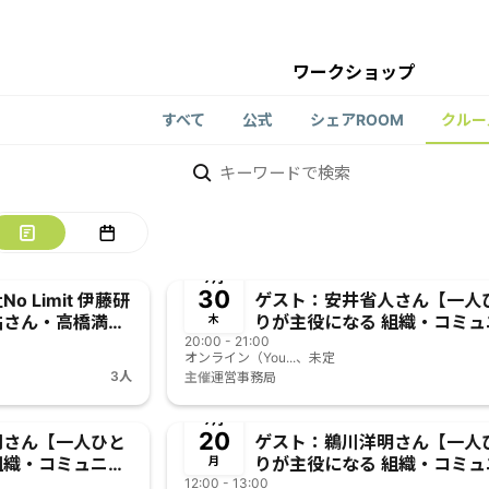
ワークショップ
すべて
公式
シェアROOM
クルー
終了
7月
30
 Limit 伊藤研
ゲスト：安井省人さん【一人
佑さん・高橋満世
りが主役になる 組織・コミュ
木
が主役になる 組
20:00 - 21:00
ィは 実現可能なのか？アトリ
オンライン（You...、未定
は 実現可能なの
挑戦】
3人
主催
運営事務局
挑戦】
終了
7月
20
朗さん【一人ひと
ゲスト：鵜川洋明さん【一人
組織・コミュニテ
りが主役になる 組織・コミュ
月
のか？アトリアの
12:00 - 13:00
ィは 実現可能なのか？アトリ