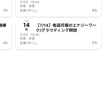
10:00 - 10:40
未定、未定
7人
8人
主催
さわこし
終了
7月
14
機嫌
【7/14】毎週月曜のエナジーワー
ク/グラウディング瞑想
月
10:00 - 10:40
未定、未定
2人
5人
主催
さわこし