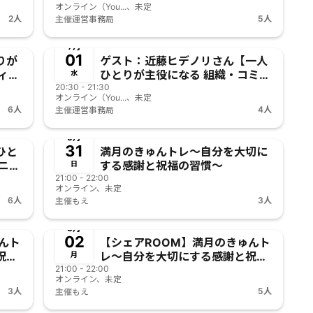
オンライン（You...、未定
織・コミュニティは 実現可能なの
2人
5人
主催
運営事務局
か？アトリアの挑戦】
終了
7月
01
りが
ゲスト：近藤ヒデノリさん【一人
ィは
ひとりが主役になる 組織・コミュ
水
挑
20:30 - 21:30
ニティは 実現可能なのか？アトリ
オンライン（You...、未定
アの挑戦】
6人
4人
主催
運営事務局
終了
5月
31
ひと
満月のきゅんトレ〜自分を大切に
ニテ
する感謝と祝福の習慣〜
日
アの
21:00 - 22:00
オンライン、未定
6人
3人
主催
もえ
終了
3月
02
んト
【シェアROOM】満月のきゅんト
祝福
レ〜自分を大切にする感謝と祝福
月
21:00 - 22:00
の習慣〜
オンライン、未定
3人
5人
主催
もえ
終了